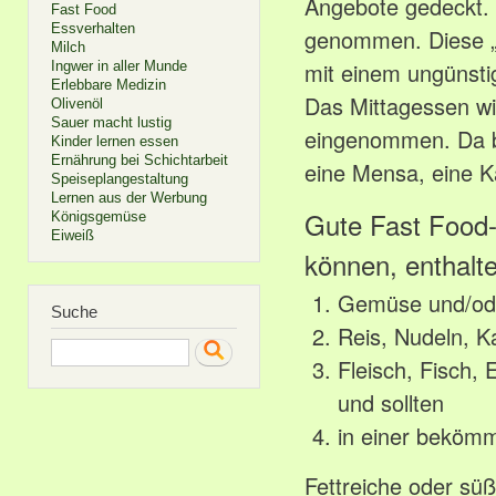
Angebote gedeckt. 
Fast Food
Essverhalten
genommen. Diese „K
Milch
mit einem ungünstig
Ingwer in aller Munde
Erlebbare Medizin
Das Mittagessen w
Olivenöl
Sauer macht lustig
eingenommen. Da bi
Kinder lernen essen
Ernährung bei Schichtarbeit
eine Mensa, eine K
Speiseplangestaltung
Lernen aus der Werbung
Gute Fast Food-
Königsgemüse
Eiweiß
können, enthalt
Gemüse und/ode
Suche
Reis, Nudeln, Ka
Search
Fleisch, Fisch, 
und sollten
in einer bekömm
Fettreiche oder sü