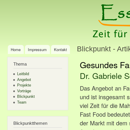
Ski
mai
Essenzia
Zeit für Ernährung:
con
Ernährungsberatung
& Schulung
Blickpunkt - Arti
Home
Impressum
Kontakt
Main menu
Gesundes Fas
Thema
Dr. Gabriele S
Leitbild
Angebot
Projekte
Das Angebot an Fast
Vorträge
und ist insgesamt s
Blickpunkt
Team
viel Zeit für die Ma
Fast Food bedeutet
der Markt mit dem s
Blickpunktthemen